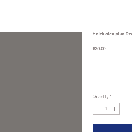
Holzkisten plus De
Price
€30.00
Quantity
*