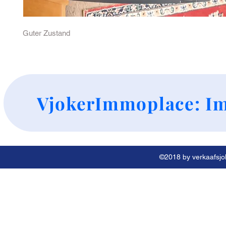
Guter Zustand 
+
VjokerImmoplace: Im
©2018 by verkaafsjok