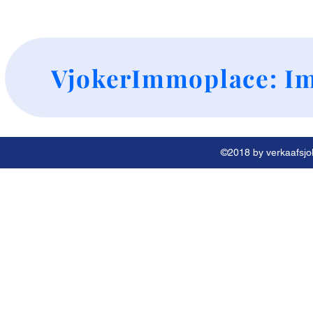
+
VjokerImmoplace: Im
©2018 by verkaafsjok