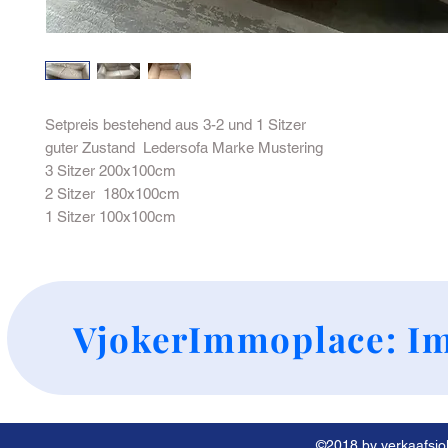
Setpreis bestehend aus 3-2 und 1 Sitzer
guter Zustand Ledersofa Marke Mustering
3 Sitzer 200x100cm
2 Sitzer 180x100cm
1 Sitzer 100x100cm
+
VjokerImmoplace: Im
©2018 by verkaafsjok