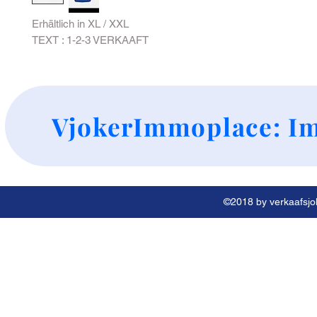
Erhältlich in XL / XXL
TEXT : 1-2-3 VERKAAFT
+
VjokerImmoplace: Im
©2018 by verkaafsjok