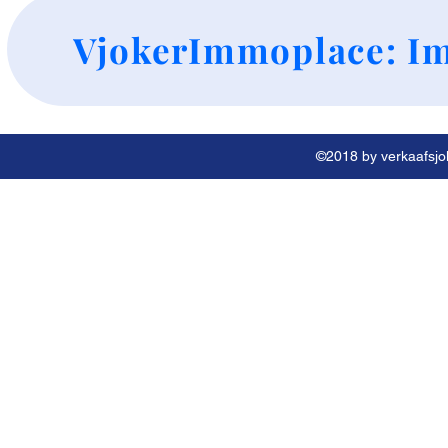
+
VjokerImmoplace: Im
©2018 by verkaafsjok