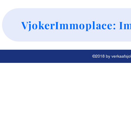
+
VjokerImmoplace: Im
©2018 by verkaafsjok