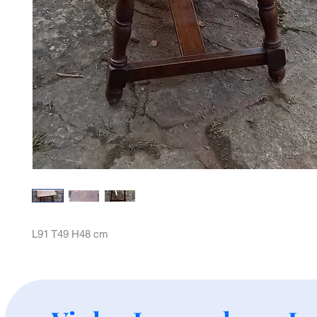
L91 T49 H48 cm
+