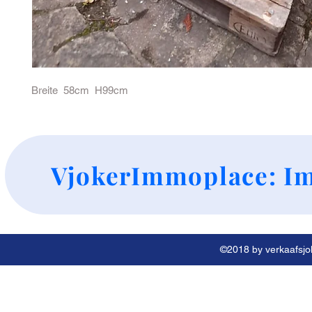
Breite  58cm  H99cm 
+
VjokerImmoplace: Im
©2018 by verkaafsjok