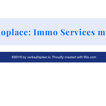
+352 661790424
oplace: Immo Services m
©2018 by verkaafsjoker.lu. Proudly created with Wix.com