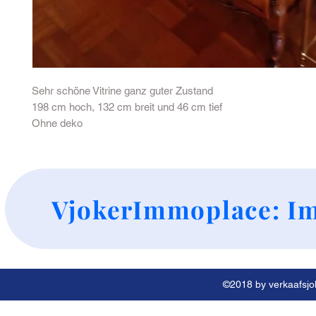
Sehr schöne Vitrine ganz guter Zustand
198 cm hoch, 132 cm breit und 46 cm tief
Ohne deko
+
VjokerImmoplace: Im
©2018 by verkaafsjok