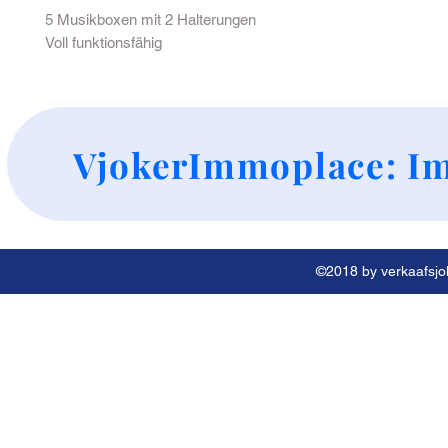
5 Musikboxen mit 2 Halterungen
Voll funktionsfähig
+
VjokerImmoplace: Im
©2018 by verkaafsjok