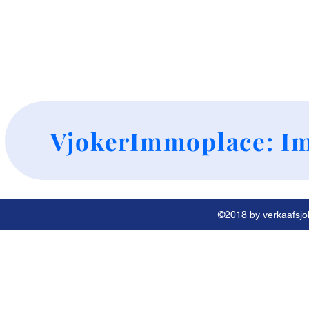
+
VjokerImmoplace: Im
©2018 by verkaafsjok