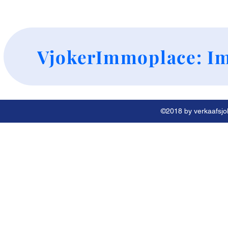
+
VjokerImmoplace: Im
©2018 by verkaafsjok