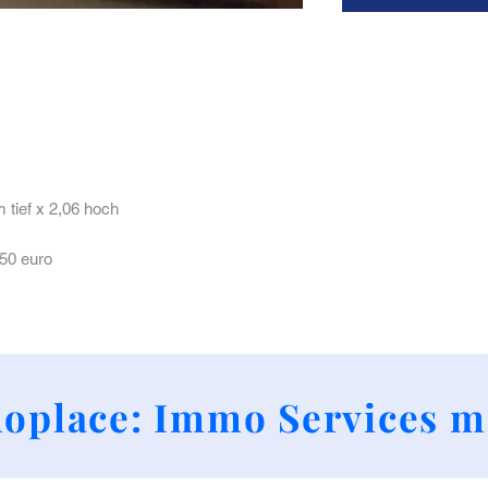
 tief x 2,06 hoch
150 euro
+352 661790424
oplace: Immo Services m