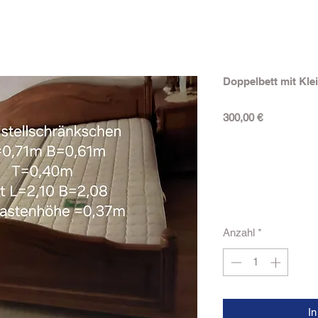
Doppelbett mit Kle
Preis
300,00 €
Anzahl
*
I