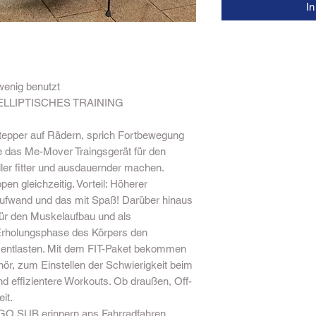
I
wenig benutzt
ELLIPTISCHES TRAINING
Stepper auf Rädern, sprich Fortbewegung
e das Me-Mover Traingsgerät für den
ler fitter und ausdauernder machen.
en gleichzeitig. Vorteil: Höherer
taufwand und das mit Spaß! Darüber hinaus
für den Muskelaufbau und als
Erholungsphase des Körpers den
u entlasten. Mit dem FIT-Paket bekommen
ör, zum Einstellen der Schwierigkeit beim
und effizientere Workouts. Ob draußen, Off-
it.
iGO SUB erinnern ans Fahrradfahren,