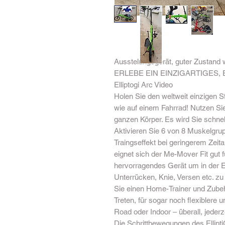
Ausstelungsgerät, guter Zustand 
ERLEBE EIN EINZIGARTIGES, 
Elliptogi Arc Video
Holen Sie den weltweit einzigen 
wie auf einem Fahrrad! Nutzen Si
ganzen Körper. Es wird Sie schnel
Aktivieren Sie 6 von 8 Muskelgrupp
Traingseffekt bei geringerem Zei
eignet sich der Me-Mover Fit gut 
hervorragendes Gerät um in der 
Unterrücken, Knie, Versen etc. z
Sie einen Home-Trainer und Zubeh
Treten, für sogar noch flexiblere 
Road oder Indoor – überall, jederze
Die Schrittbewegungen des Ellipt