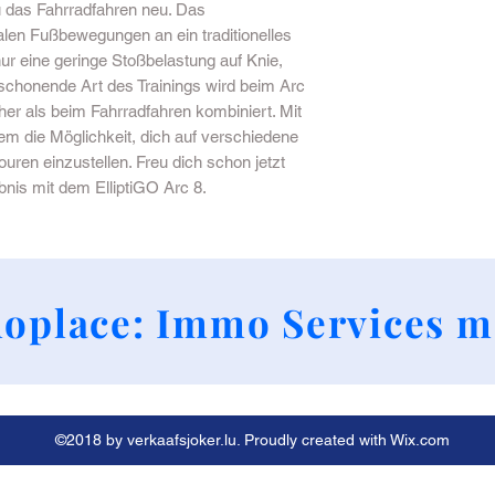
u das Fahrradfahren neu. Das
valen Fußbewegungen an ein traditionelles
nur eine geringe Stoßbelastung auf Knie,
chonende Art des Trainings wird beim Arc
er als beim Fahrradfahren kombiniert. Mit
em die Möglichkeit, dich auf verschiedene
ren einzustellen. Freu dich schon jetzt
ebnis mit dem ElliptiGO Arc 8.
+352 661790424
oplace: Immo Services m
©2018 by verkaafsjoker.lu. Proudly created with Wix.com