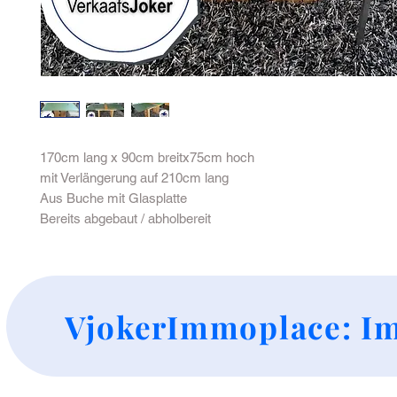
170cm lang x 90cm breitx75cm hoch
mit Verlängerung auf 210cm lang
Aus Buche mit Glasplatte
Bereits abgebaut / abholbereit
+
VjokerImmoplace: Im