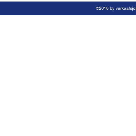
©2018 by verkaafsjok