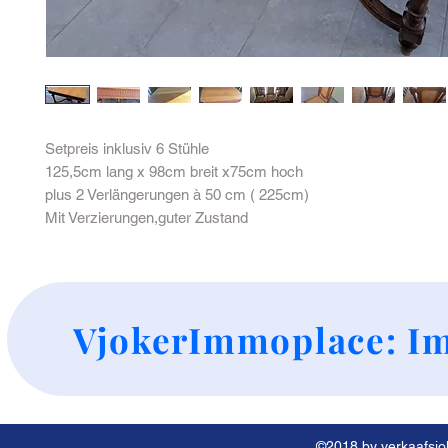
Setpreis inklusiv 6 Stühle
125,5cm lang x 98cm breit x75cm hoch
plus 2 Verlängerungen à 50 cm ( 225cm)
Mit Verzierungen,guter Zustand
+
VjokerImmoplace: Im
©2018 by verkaafsjok