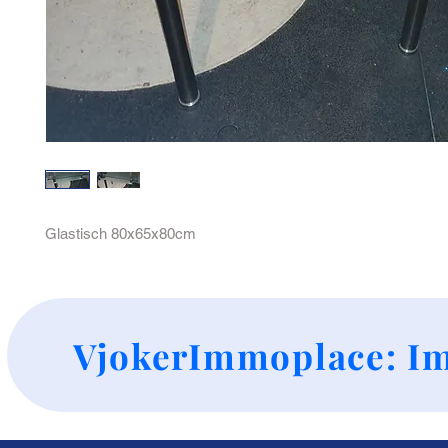
Glastisch 80x65x80cm 
+
VjokerImmoplace: Im