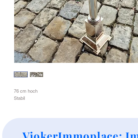
76 cm hoch
Stabil
+
VjokerImmoplace: Im