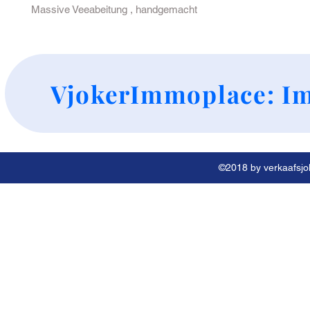
Massive Veeabeitung , handgemacht
+
VjokerImmoplace: Im
©2018 by verkaafsjok