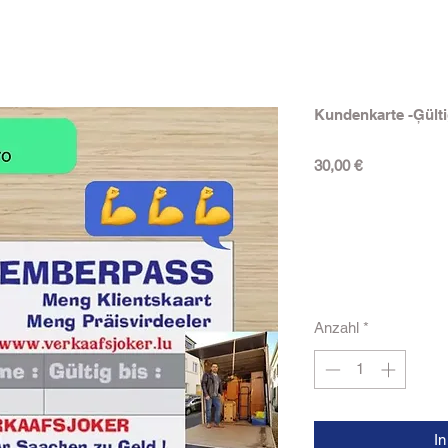
Kundenkarte -Ģülti
Preis
30,00 €
Anzahl
*
I