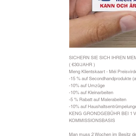
SICHERN SIE SICH IHREN MEM
( €30/JAHR )

Meng Klientskaart - Méi Preisvirde
-15 % auf Secondhandprodukte (au
-10% auf Umzüge

-10% auf Kleinarbeiten 

-5 % Rabatt auf Malerabeiten 

-10% auf Haushaltsentrümpelunge
KENG GRONDGEBÜHR BEI 1 V
KOMMISSIONSBASIS

Man muss 2 Wochen im Besitz der 