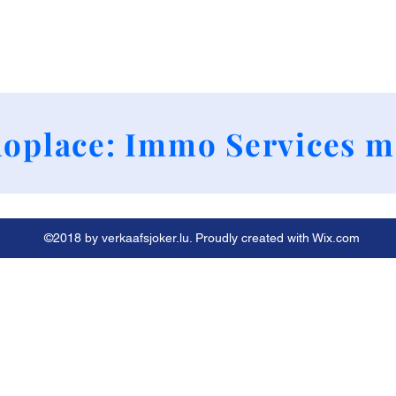
+352 661790424
oplace: Immo Services m
©2018 by verkaafsjoker.lu. Proudly created with Wix.com