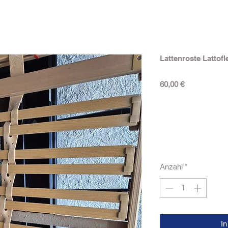
Lattenroste Lattofl
Preis
60,00 €
Anzahl
*
I