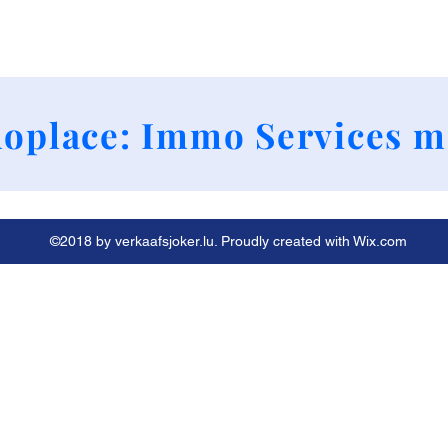
+352 661790424
oplace: Immo Services m
©2018 by verkaafsjoker.lu. Proudly created with Wix.com