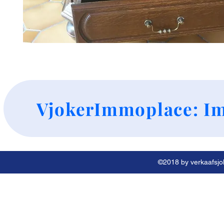
+
VjokerImmoplace: Im
©2018 by verkaafsjok