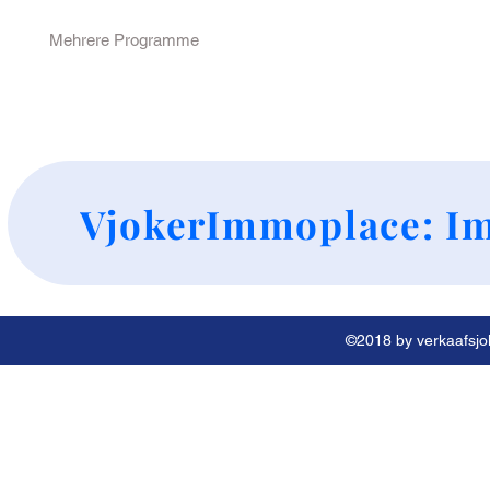
Mehrere Programme
+
VjokerImmoplace: Im
©2018 by verkaafsjok