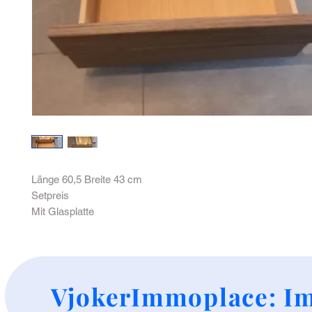
Länge 60,5 Breite 43 cm
Setpreis
Mit Glasplatte
+
VjokerImmoplace: Im