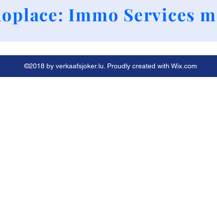
+352 661790424
oplace: Immo Services m
©2018 by verkaafsjoker.lu. Proudly created with Wix.com