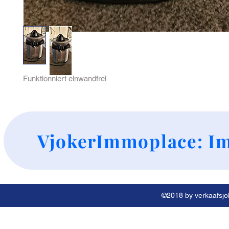
Funktionniert einwandfrei
+
VjokerImmoplace: Im
©2018 by verkaafsjok