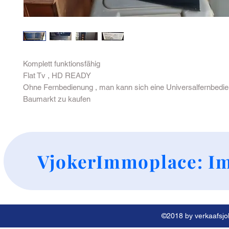
Komplett funktionsfähig
Flat Tv , HD READY
Ohne Fernbedienung , man kann sich eine Universalfernbedie
Baumarkt zu kaufen
+
VjokerImmoplace: Im
©2018 by verkaafsjok