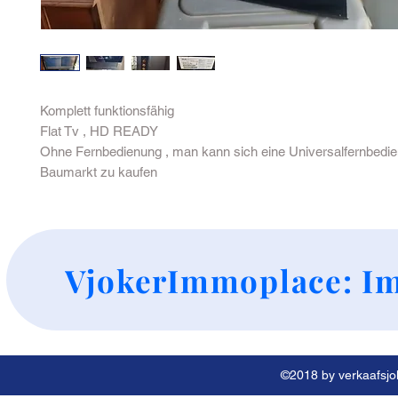
Komplett funktionsfähig
Flat Tv , HD READY
Ohne Fernbedienung , man kann sich eine Universalfernbedie
Baumarkt zu kaufen
+
VjokerImmoplace: Im
©2018 by verkaafsjok