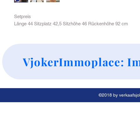
Setpreis
Länge 44 Sitzplatz 42,5 Sitzhöhe 46 Rückenhöhe 92 cm
+
VjokerImmoplace: Im
©2018 by verkaafsjok