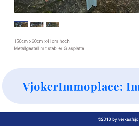
150cm x60cm x41cm hoch

Metallgestell mit stabiler Glasplatte 
+
VjokerImmoplace: Im
©2018 by verkaafsjok