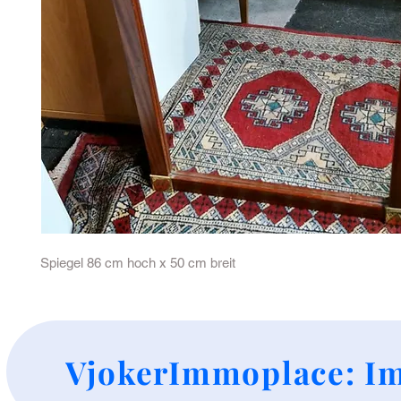
Spiegel 86 cm hoch x 50 cm breit
+
VjokerImmoplace: Im