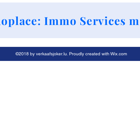
+352 661790424
oplace: Immo Services m
©2018 by verkaafsjoker.lu. Proudly created with Wix.com