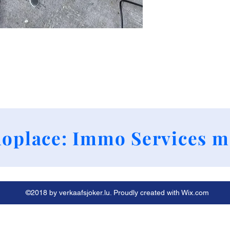
+352 661790424
oplace: Immo Services m
©2018 by verkaafsjoker.lu. Proudly created with Wix.com