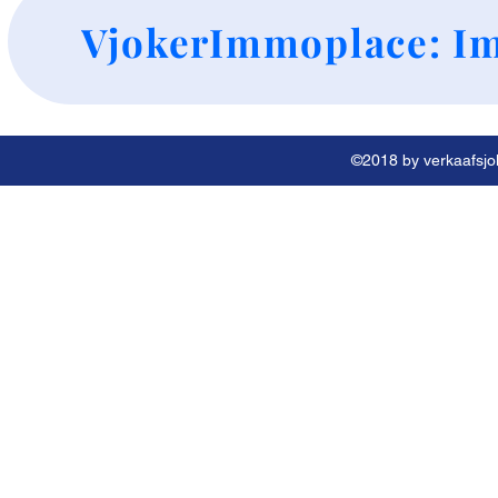
+
VjokerImmoplace: Im
©2018 by verkaafsjok