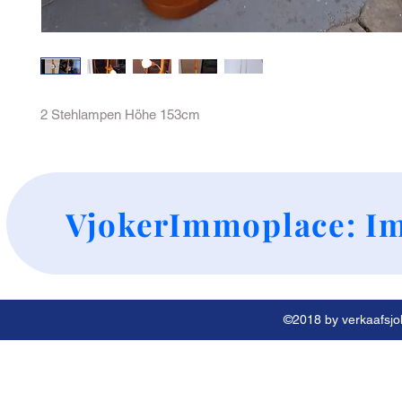
2 Stehlampen Höhe 153cm
+
VjokerImmoplace: Im
©2018 by verkaafsjok