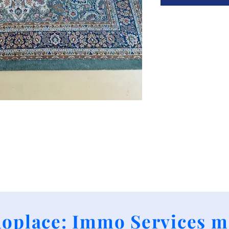
+352 661790424
oplace: Immo Services m