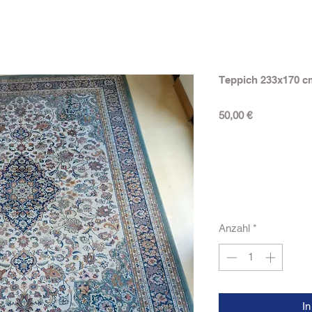
Teppich 233x170 c
Preis
50,00 €
Anzahl
*
I