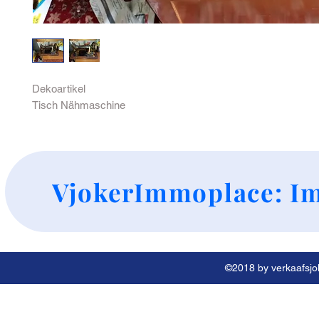
Dekoartikel
Tisch Nähmaschine
+
VjokerImmoplace: Im
©2018 by verkaafsjok