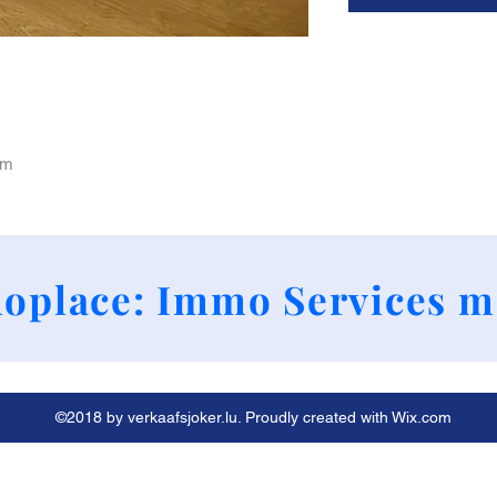
cm
+352 661790424
oplace: Immo Services m
©2018 by verkaafsjoker.lu. Proudly created with Wix.com