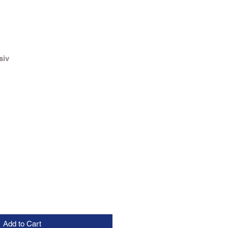
siv
Add to Cart