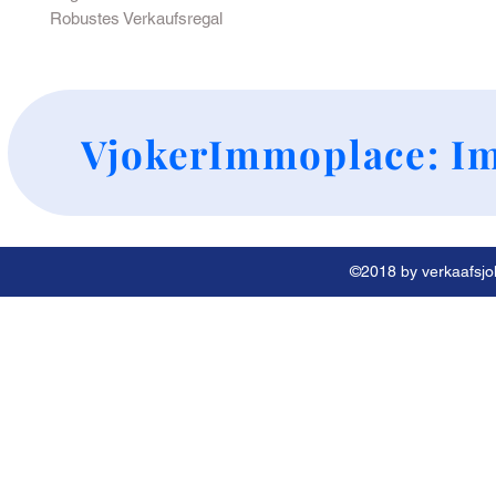
Robustes Verkaufsregal
+
VjokerImmoplace: Im
©2018 by verkaafsjok