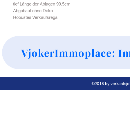
tief Länge der Ablagen 99.5cm
Abgebaut ohne Deko
Robustes Verkaufsregal
+
VjokerImmoplace: Im
©2018 by verkaafsjok