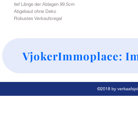
tief Länge der Ablagen 99.5cm
Abgebaut ohne Deko
Robustes Verkaufsregal
+
VjokerImmoplace: Im
©2018 by verkaafsjok