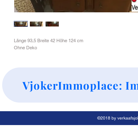
Länge 93,5 Breite 42 Höhe 124 cm
Ohne Deko
+
VjokerImmoplace: Im
©2018 by verkaafsjok