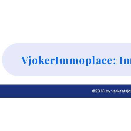
+
VjokerImmoplace: Im
©2018 by verkaafsjok