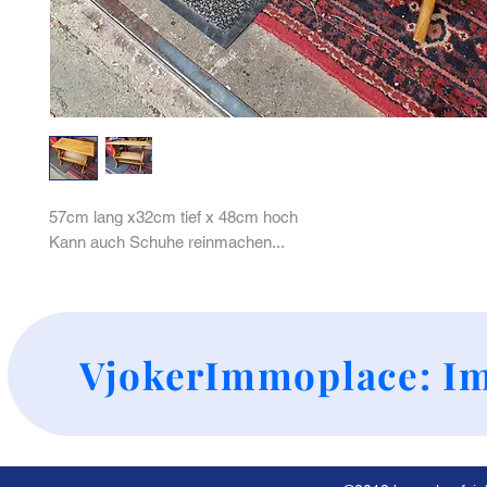
57cm lang x32cm tief x 48cm hoch

Kann auch Schuhe reinmachen...
+
VjokerImmoplace: Im