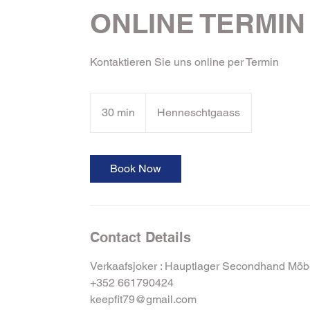
ONLINE TERMIN
Kontaktieren Sie uns online per Termin
30 min
3
Henneschtgaass
0
m
i
Book Now
n
Contact Details
Verkaafsjoker : Hauptlager Secondhand Mö
+352 661790424
keepfit79@gmail.com