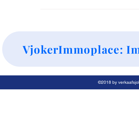
+
VjokerImmoplace: Im
©2018 by verkaafsjok